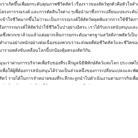
ราเกิดขึ้นเพื่อยกระดับคุณภาพชีวิตสัตว์ เรื่องราวของสัตว์ทุกตัวคือหัวใจ
นโครงการรณรงค์ และการตัดสินใจต่าง ๆเพื่อนำมาซึ่งการเปลี่ยนแปลงระดับ
างเข้าใจชีวิตมากขึ้นไม่ว่าจะเป็นการรณรงค์ให้สัตว์หลุดพ้นจากการใช้ชีวิต
ือการรณรงค์ให้สัตว์ป่าใช้ชีวิตในป่าอย่างอิสระ เราได้รับแรงสนับสนุนแล
ึ้นซึ่งพวกเขาล้วนแล้วแต่อยากเห็นการยกระดับมาตรฐานสวัสดิภาพสัตว์เป็
ำงานอย่างหนักอย่างต่อเนื่องของพวกเราจะส่งผลดีต่อชีวิตสัตว์และชีวิตข
ารวมพลังขับเคลื่อนโลกนี้ปกป้องคุ้มครองสัตว์กัน
ุนเราผ่านการบริจาคเพื่อรับของที่ระลึกมูลนิธิพิทักษ์สัตว์แห่งโลก ประเทศไ
กเพื่อให้ผู้ที่ต้องการสนับสนุนได้ร่วมเป็นส่วนหนึ่งของการเปลี่ยนแปลงและพ
สัตว์ รายได้ในการจำหน่ายของที่ระลึกจะถูกนำไปดำเนินงานตามภารกิจเพื่อ
สัตว์ฟาร์มและสัตว์ป่าที่ต้องการความช่วยเหลือจำนวนมาก
ติดต่อสอบถาม
supporters@worldanimalprotection.or.th
www.worl