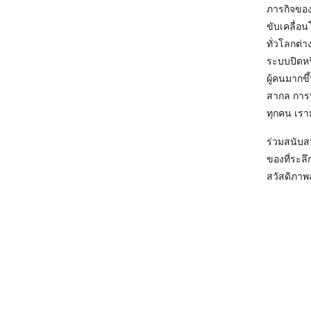
ภารกิจของเ
ขับเคลื่อ
ทั่วโลกต่
ระบบปิดหร
ผู้คนมากข
สากล การท
ทุกคน เราม
ร่วมสนับสน
ของที่ระลึ
สวัสดิภาพ
ทารุณกรรม
02 007 1767 กด 1