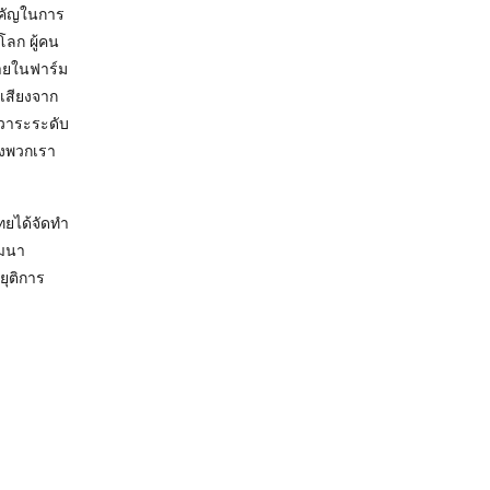
สำคัญในการ
โลก ผู้คน
ภายในฟาร์ม
ะเสียงจาก
นวาระระดับ
องพวกเรา
ทยได้จัดทำ
ัฒนา
ยุติการ
danimalprotection.or.th